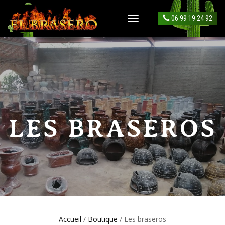
06 99 19 24 92
DÉPLIER
LA
NAVIGATION
LES BRASEROS
Accueil
/
Boutique
/ Les braseros